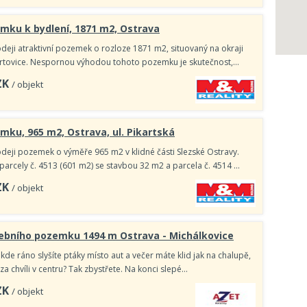
mku k bydlení, 1871 m2, Ostrava
deji atraktivní pozemek o rozloze 1871 m2, situovaný na okraji
artovice. Nespornou výhodou tohoto pozemku je skutečnost,…
ZK
/ objekt
mku, 965 m2, Ostrava, ul. Pikartská
deji pozemek o výměře 965 m2 v klidné části Slezské Ostravy.
parcely č. 4513 (601 m2) se stavbou 32 m2 a parcela č. 4514 …
ZK
/ objekt
vebního pozemku 1494 m Ostrava - Michálkovice
kde ráno slyšíte ptáky místo aut a večer máte klid jak na chalupě,
 za chvíli v centru? Tak zbystřete. Na konci slepé…
ZK
/ objekt