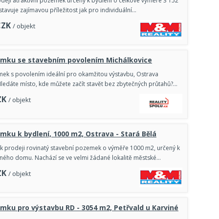
deji atraktivní pozemek určený k bydlení o celkové výměře 3 152
tavuje zajímavou příležitost jak pro individuální…
CZK
/ objekt
emku se stavebním povolením Michálkovice
ek s povolením ideální pro okamžitou výstavbu, Ostrava
Hledáte místo, kde můžete začít stavět bez zbytečných průtahů?…
ZK
/ objekt
mku k bydlení, 1000 m2, Ostrava - Stará Bělá
 prodeji rovinatý stavební pozemek o výměře 1000 m2, určený k
ného domu. Nachází se ve velmi žádané lokalitě městské…
ZK
/ objekt
mku pro výstavbu RD - 3054 m2, Petřvald u Karviné