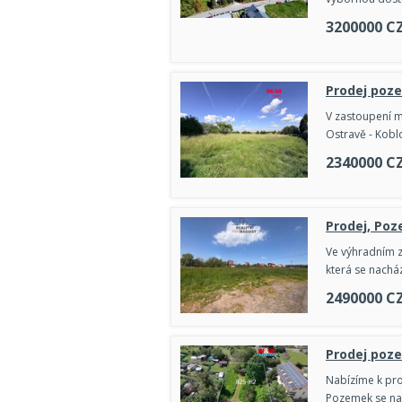
3200000
C
Prodej poze
V zastoupení m
Ostravě - Kob
2340000
C
Prodej, Poz
Ve výhradním z
která se nachá
2490000
C
Prodej poze
Nabízíme k pro
Pozemek se nac