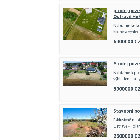
prodej poz
Ostravě He
Nabízíme ke ko
klidné a vyhled
6900000
C
Prodej poze
Nabízíme k pro
výhledem na L
5900000
C
Stavební p
Exklusivně na
Ostravě - Pola
2600000
C