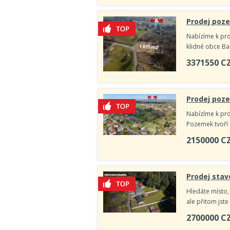
Prodej poze
Nabízíme k pro
klidné obce B
3371550
C
Prodej poze
Nabízíme k pro
Pozemek tvoří 
2150000
C
Prodej sta
Hledáte místo, 
ale přitom jste
2700000
C