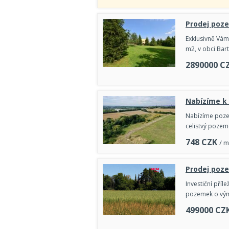
Prodej poze
Exklusivně Vá
m2, v obci Bar
2890000
C
Nabízíme k 
Nabízíme pozem
celistvý pozem
748
CZK
/ 
Prodej poze
Investiční příl
pozemek o výmě
499000
CZ