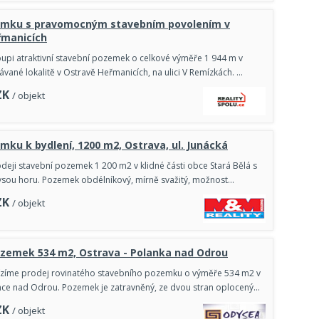
emku s pravomocným stavebním povolením v
řmanicích
upi atraktivní stavební pozemek o celkové výměře 1 944 m v
ávané lokalitě v Ostravě Heřmanicích, na ulici V Remízkách. …
ZK
/ objekt
mku k bydlení, 1200 m2, Ostrava, ul. Junácká
deji stavební pozemek 1 200 m2 v klidné části obce Stará Bělá s
ysou horu. Pozemek obdélníkový, mírně svažitý, možnost…
ZK
/ objekt
ozemek 534 m2, Ostrava - Polanka nad Odrou
bízíme prodej rovinatého stavebního pozemku o výměře 534 m2 v
nce nad Odrou. Pozemek je zatravněný, ze dvou stran oplocený…
ZK
/ objekt