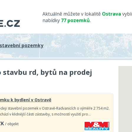
Aktuálně můžete v lokalitě
Ostrava
vybí
nabídky
77 pozemků
.
stavební pozemky
stavbu rd, bytů na prodej
mku k bydlení v Ostravě
deji stavební pozemek v Ostravě-Radvanicích o výměře 2 754 m2.
ází v klidnější části zástavby, s možností využití pro…
ZK
/ objekt