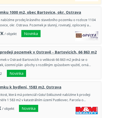
mku 1000 m2, obec Bartovice, okr. Ostrava
m nabízíme prodej krásného stavebního pozemku o rozloze 1104
tovice, okr. Ostrava. Pozemek je slunný, rovinatý, oplocený a…
ZK
Novinka
/ objekt
prodeji pozemek v Ostravě - Bartovicích, 66 863 m2
ek v Ostravě Bartovicích o velikosti 66 863 m2 jedná se o
ek, územní plán -plochy s rozdílným způsobem využití, orná…
Novinka
m2
mku k bydlení, 1583 m2, Ostrava
ežitost, která má potenciál růstu! Exkluzivně nabízíme k prodeji
ře 1 583 m2 v katastrálním území Pustkovec. Parcela o…
K
Novinka
/ objekt