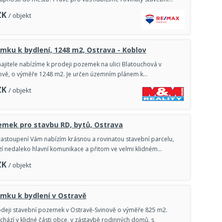
ZK
/ objekt
mku k bydlení, 1248 m2, Ostrava - Koblov
ajitele nabízíme k prodeji pozemek na ulici Blatouchová v
lově, o výměře 1248 m2. Je určen územním plánem k…
ZK
/ objekt
emek pro stavbu RD, bytů, Ostrava
astoupení Vám nabízím krásnou a rovinatou stavební parcelu,
zí nedaleko hlavní komunikace a přitom ve velmi klidném…
ZK
/ objekt
mku k bydlení v Ostravě
deji stavební pozemek v Ostravě-Svinově o výměře 825 m2.
hází v klidné části obce, v zástavbě rodinných domů, s