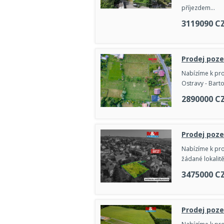
příjezdem…
3119090
C
Prodej poze
Nabízíme k pro
Ostravy - Barto
2890000
C
Prodej poze
Nabízíme k pro
žádané lokalit
3475000
C
Prodej poze