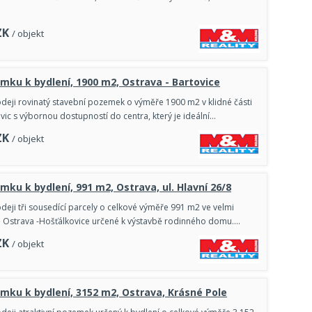
ZK
/ objekt
mku k bydlení, 1900 m2, Ostrava - Bartovice
deji rovinatý stavební pozemek o výměře 1900 m2 v klidné části
vic s výbornou dostupností do centra, který je ideální…
ZK
/ objekt
mku k bydlení, 991 m2, Ostrava, ul. Hlavní 26/8
deji tři sousedící parcely o celkové výměře 991 m2 ve velmi
ě Ostrava -Hošťálkovice určené k výstavbě rodinného domu.…
ZK
/ objekt
mku k bydlení, 3152 m2, Ostrava, Krásné Pole