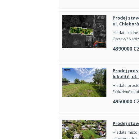
Prodej stav
ul. Chlebor
Hledáte klidné
Ostravy? Nabíz
4390000
C
Prodej pros
lokalitě, ul
Hledáte prosto
Exkluzivně nab
4950000
C
Prodej stav
Hledáte místo 
výbornou dostu