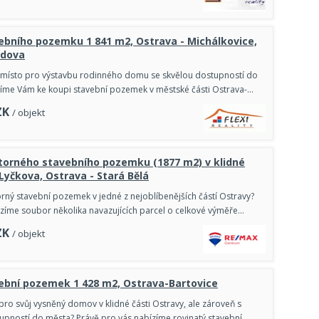
ebního pozemku 1 841 m2, Ostrava - Michálkovice,
ádova
 místo pro výstavbu rodinného domu se skvělou dostupností do
íme Vám ke koupi stavební pozemek v městské části Ostrava-…
ZK
/ objekt
torného stavebního pozemku (1877 m2) v klidné
. Lyčkova, Ostrava - Stará Bělá
rný stavební pozemek v jedné z nejoblíbenějších částí Ostravy?
ízíme soubor několika navazujících parcel o celkové výměře…
ZK
/ objekt
ební pozemek 1 428 m2, Ostrava-Bartovice
pro svůj vysněný domov v klidné části Ostravy, ale zároveň s
pností do města? Právě pro vás nabízíme rovinatý stavební…