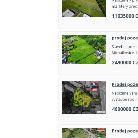
Nabízíme k pro
m2, který předs
11635000
prodej poz
Stavební pozem
Michálkovice. 
2490000
C
Prodej poze
Nabízíme Vám k
výstavbě rodin
4600000
C
Prodej poze