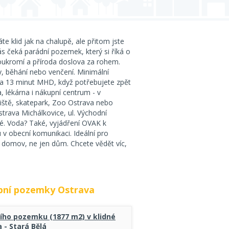
te klid jak na chalupě, ale přitom jste
vás čeká parádní pozemek, který si říká o
oukromí a příroda doslova za rohem.
y, běhání nebo venčení. Minimální
cca 13 minut MHD, když potřebujete zpět
a, lékárna i nákupní centrum - v
iště, skatepark, Zoo Ostrava nebo
strava Michálkovice, ul. Východní
é. Voda? Také, vyjádření OVAK k
u v obecní komunikaci. Ideální pro
 domov, ne jen dům. Chcete vědět víc,
bní pozemky Ostrava
ího pozemku (1877 m2) v klidné
a - Stará Bělá