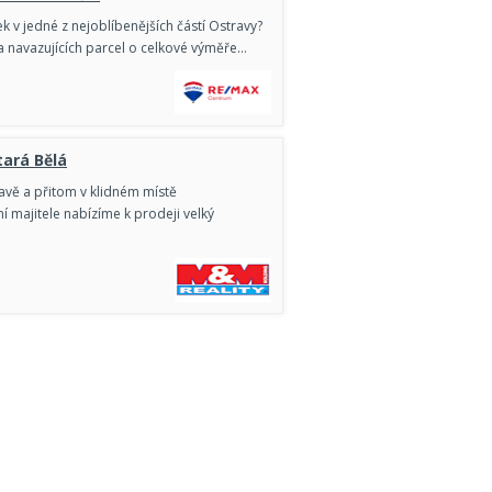
 v jedné z nejoblíbenějších částí Ostravy?
a navazujících parcel o celkové výměře…
tará Bělá
avě a přitom v klidném místě
 majitele nabízíme k prodeji velký