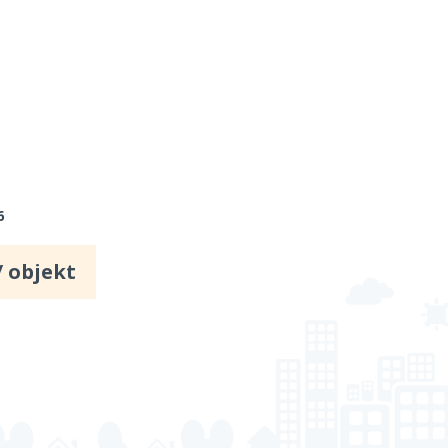
6
/ objekt