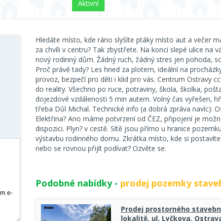
Aktivní
Hledáte místo, kde ráno slyšíte ptáky místo aut a večer má
za chvíli v centru? Tak zbystřete. Na konci slepé ulice na 
nový rodinný dům. Žádný ruch, žádný stres jen pohoda, s
Proč právě tady? Les hned za plotem, ideální na procházk
provoz, bezpečí pro děti i klid pro vás. Centrum Ostravy 
do reality. Všechno po ruce, potraviny, škola, školka, pošt
dojezdové vzdálenosti 5 min autem. Volný čas vyřešen, hř
třeba Důl Michal. Technické info (a dobrá zpráva navíc): O
Elektřina? Ano máme potvrzení od ČEZ, připojení je možn
dispozici. Plyn? v cestě. Sítě jsou přímo u hranice pozemk
výstavbu rodinného domu. Zkrátka místo, kde si postavíte
nebo se rovnou přijít podívat? Ozvěte se.
Podobné nabídky -
prodej pozemky stave
Prodej prostorného stavebn
lokalitě, ul. Lyčkova, Ostrav