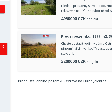
Hledáte prostorný stavební pozemek
Exkluzivně nabízíme soubor několik
4950000
CZK
/ objekt
Prodej pozemku, 1877 m2, S
Chcete postavit rodinný dům v Ostr
ELÝ
připomínajícím venkov? V zastoupení
stavební…
5200000
CZK
/ objekt
Prodej stavebního pozemku Ostrava na Eurobydleni.cz