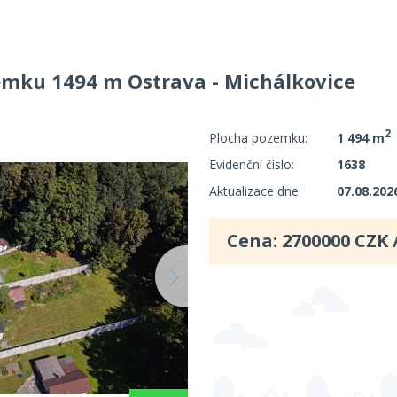
emku 1494 m Ostrava - Michálkovice
2
Plocha pozemku:
1 494 m
Evidenční číslo:
1638
Aktualizace dne:
07.08.202
Cena:
2700000
CZK 