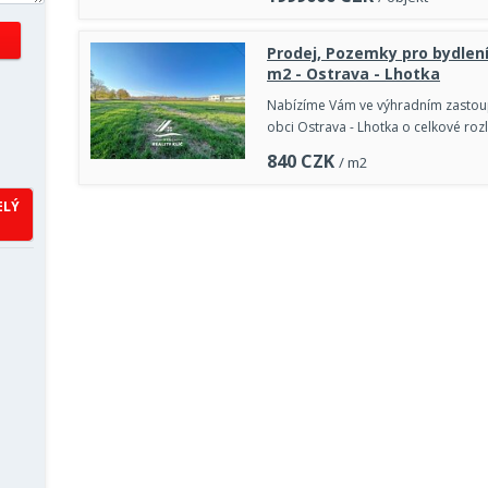
Prodej, Pozemky pro bydlen
m2 - Ostrava - Lhotka
Nabízíme Vám ve výhradním zastoup
obci Ostrava - Lhotka o celkové roz
840
CZK
/ m2
ELÝ