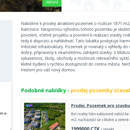
Aktivní
Nabízíme k prodeji atraktivní pozemek o rozloze 1871 m2,
Bartovice. Nespornou výhodou tohoto pozemku je skutečn
povolení, včetně projektu a povolení k realizaci stavby r
tedy k dispozici a nahlédnutí. Tato lokalita poskytuje har
městské infrastruktury. Pozemek je rovinatý s výhledy do 
dobrý, připravený k okamžitému zahájení stavby. V blízko
vybavenost, školy, obchody a možnosti rekreačního vyžití. Sk
klidné bydlení s rychlou dostupností do centra města. Nec
místem pro váš nový domov.
Podobné nabídky -
prodej pozemky stave
Prodej, Pozemek pro stavbu
Bo! reality Vám exkluzivně nabízí k
m2, nacházející se v klidné a zelené
1999000
CZK
/ objekt