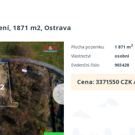
ení, 1871 m2, Ostrava
2
Plocha pozemku:
1 871 m
Vlastnictví:
osobní
Evidenční číslo:
903428
Cena:
3371550
CZK 