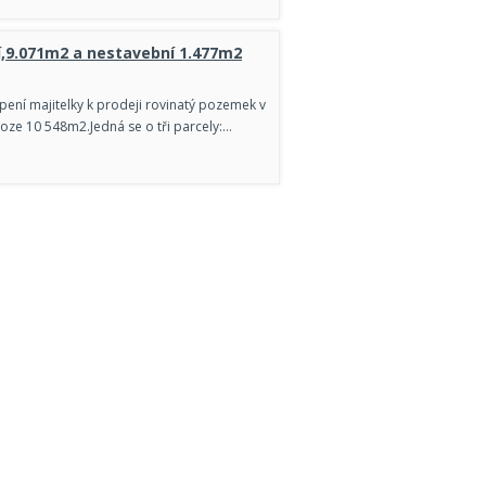
í,9.071m2 a nestavební 1.477m2
ení majitelky k prodeji rovinatý pozemek v
loze 10 548m2.Jedná se o tři parcely:…