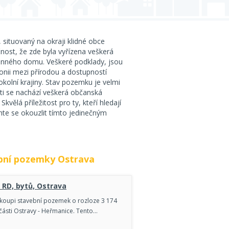
 situovaný na okraji klidné obce
ost, že zde byla vyřízena veškerá
odinného domu. Veškeré podklady, jsou
monii mezi přírodou a dostupností
okolní krajiny. Stav pozemku je velmi
sti se nachází veškerá občanská
vělá příležitost pro ty, kteří hledají
hte se okouzlit tímto jedinečným
bní pozemky Ostrava
 RD, bytů, Ostrava
e koupi stavební pozemek o rozloze 3 174
 části Ostravy - Heřmanice. Tento…